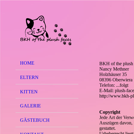
HOME
BKH of the plush 
Nancy Methner
Holzhäuser 35
ELTERN
08396 Oberwiera
Telefon: ...folgt
E-Mail: plush-fa
KITTEN
http://www.bkh-pl
GALERIE
Copyright
Jede Art der Verw
GÄSTEBUCH
Auszügen davon, i
gestattet.
Urheberrecht liegt