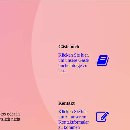
Gästebuch
Klicken Sie hier,
um unsere Gäs­te­
buch­ein­trä­ge zu
lesen
Kontakt
Klicken Sie hier
tos oder in
um zu unserem
zlich nicht
Kon­takt­for­mu­lar
zu kommen